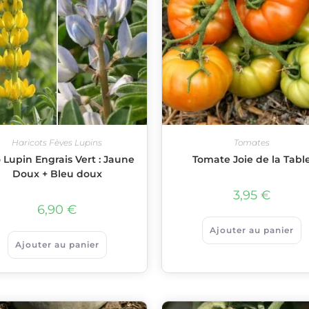
Haricots Fèves Lupins
Tomates
 Lupin Engrais Vert : Jaune
Tomate Joie de la Tabl
Doux + Bleu doux
3,95
€
6,90
€
Ajouter au panier
Ajouter au panier