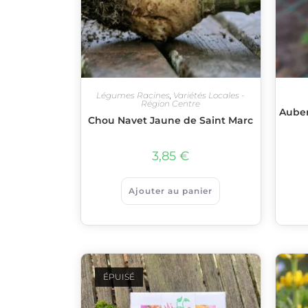
Légumes Racines
,
Variétés Locales -
Région Centre
Auber
Chou Navet Jaune de Saint Marc
3,85
€
Ajouter au panier
ÉPUISÉ