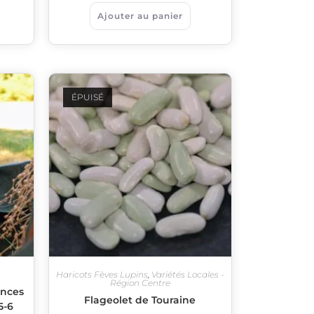
Ajouter au panier
ÉPUISÉ
Haricots Fèves Lupins
,
Variétés Locales -
Région Centre
ences
Flageolet de Touraine
5-6