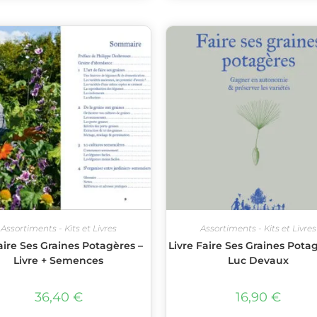
Assortiments - Kits et Livres
Assortiments - Kits et Livres
aire Ses Graines Potagères –
Livre Faire Ses Graines Pota
Livre + Semences
Luc Devaux
36,40
€
16,90
€