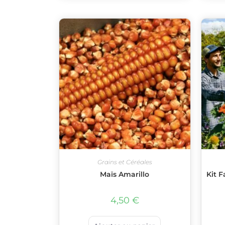
Grains et Céréales
Maïs Amarillo
Kit F
4,50
€