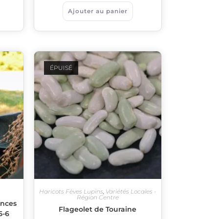
Ajouter au panier
ÉPUISÉ
Haricots Fèves Lupins
,
Variétés Locales -
Région Centre
ences
Flageolet de Touraine
5-6