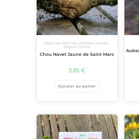
Légumes Racines
,
Variétés Locales -
Région Centre
Auber
Chou Navet Jaune de Saint Marc
3,85
€
Ajouter au panier