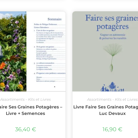
Assortiments - Kits et Livres
Assortiments - Kits et Livres
aire Ses Graines Potagères –
Livre Faire Ses Graines Pota
Livre + Semences
Luc Devaux
36,40
€
16,90
€