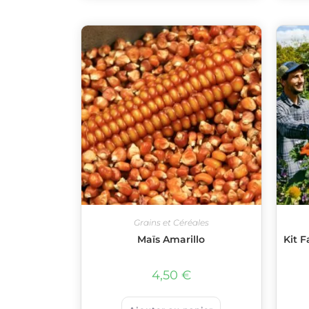
Grains et Céréales
Maïs Amarillo
Kit F
4,50
€