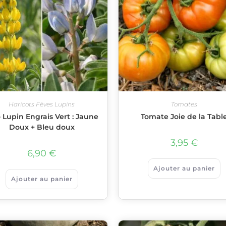
Haricots Fèves Lupins
Tomates
 Lupin Engrais Vert : Jaune
Tomate Joie de la Tabl
Doux + Bleu doux
3,95
€
6,90
€
Ajouter au panier
Ajouter au panier