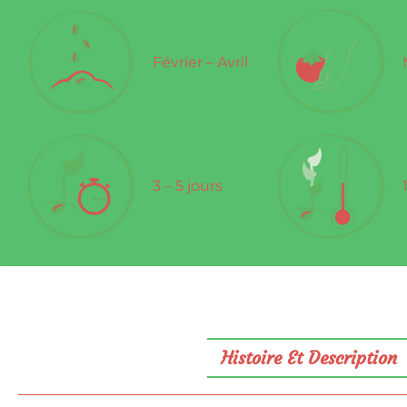
Février – Avril
3 – 5 jours
Histoire Et Description