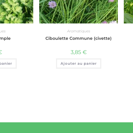
ues
Aromatiques
imple
Ciboulette Commune (civette)
€
3,85
€
panier
Ajouter au panier