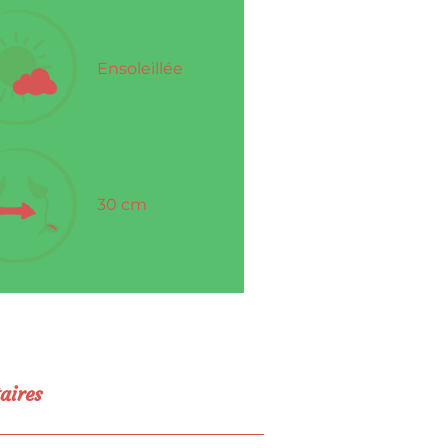
Ensoleillée
30 cm
aires