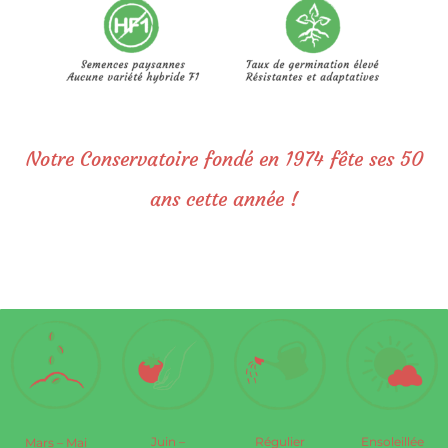
Notre Conservatoire fondé en 1974 fête ses 50
ans cette année !
Régulier
Ensoleillée
Juin –
Mars – Mai