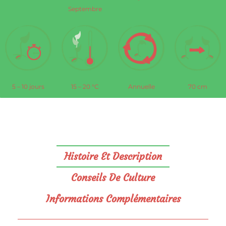
Septembre
5 – 10 jours
15 – 20 °C
Annuelle
70 cm
Histoire Et Description
Conseils De Culture
Informations Complémentaires