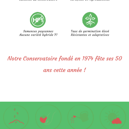
Notre Conservatoire fondé en 1974 fête ses 50
ans cette année !