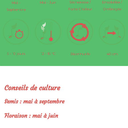
Sécheresse /
Ensoleillée /
Mai – Juin
Mai –
Forte Chaleur
Ombragée
Septembre
5 – 10 jours
12 – 15 °C
Bisannuelle
40 cm
Conseils de culture
Semis : mai à septembre
Floraison : mai à juin