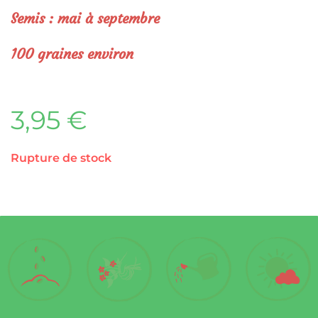
Semis : mai à septembre
100 graines environ
3,95
€
Rupture de stock