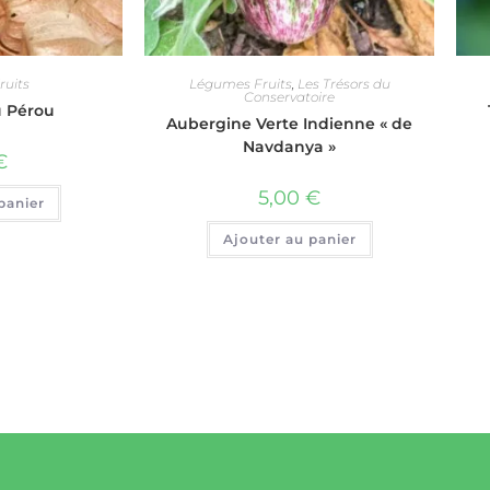
uits
Légumes Fruits
,
Les Trésors du
Conservatoire
u Pérou
Aubergine Verte Indienne « de
Navdanya »
€
5,00
€
panier
Ajouter au panier