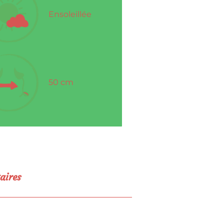
Ensoleillée
50 cm
aires