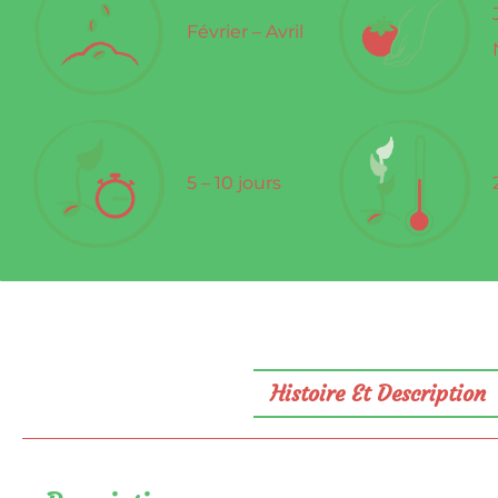
Février – Avril
5 – 10 jours
Histoire Et Description