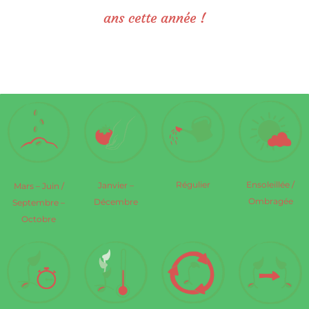
ans cette année !
Régulier
Ensoleillée /
Janvier –
Mars – Juin /
Ombragée
Décembre
Septembre –
Octobre