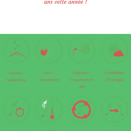
ans cette année !
Régulier +
Ensoleillée /
Avril –
Février –
Important en
Ombragée
Novembre
Septembre
été