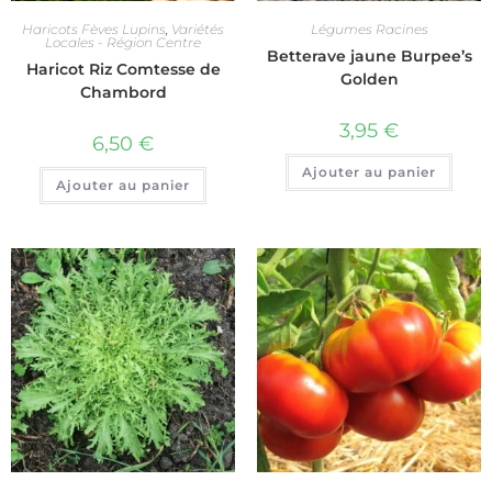
Haricots Fèves Lupins
,
Variétés
Légumes Racines
Locales - Région Centre
Betterave jaune Burpee’s
Haricot Riz Comtesse de
Golden
Chambord
3,95
€
6,50
€
Ajouter au panier
Ajouter au panier