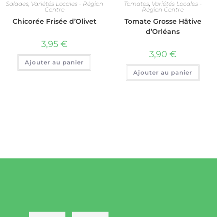
Salades
,
Variétés Locales - Région
Tomates
,
Variétés Locales -
Centre
Région Centre
Chicorée Frisée d’Olivet
Tomate Grosse Hâtive
d’Orléans
3,95
€
3,90
€
Ajouter au panier
Ajouter au panier