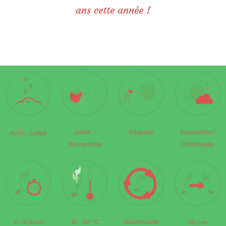
ans cette année !
Régulier
Ensoleillée /
Juillet –
Avril – Juillet
Ombragée
Novembre
3 – 6 jours
15 – 20 °C
Bisannuelle
30 cm