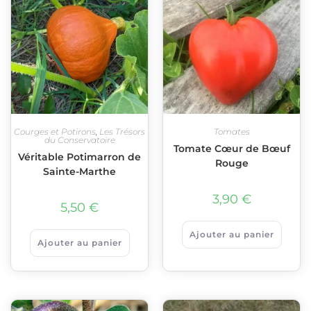
Courges et Potirons
,
Les Trésors
Tomates
du Conservatoire
Tomate Cœur de Bœuf
Véritable Potimarron de
Rouge
Sainte-Marthe
3,90
€
5,50
€
Ajouter au panier
Ajouter au panier