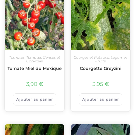
Tomates
,
Tomates Cerises et
Courges et Potirons
,
Légumes
Cocktails
Fruits
Tomate Miel du Mexique
Courgette Greyzini
3,90
€
3,95
€
Ajouter au panier
Ajouter au panier