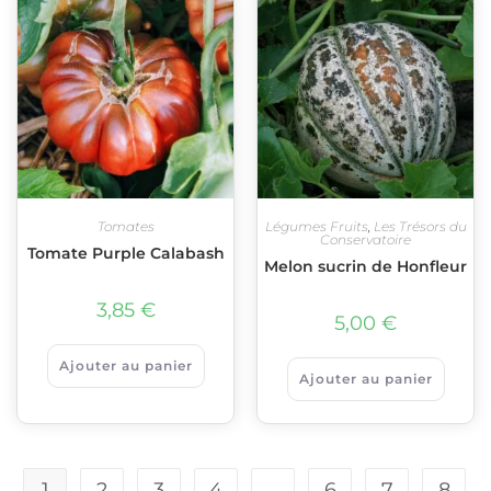
Tomates
Légumes Fruits
,
Les Trésors du
Conservatoire
Tomate Purple Calabash
Melon sucrin de Honfleur
3,85
€
5,00
€
Ajouter au panier
Ajouter au panier
1
2
3
4
…
6
7
8