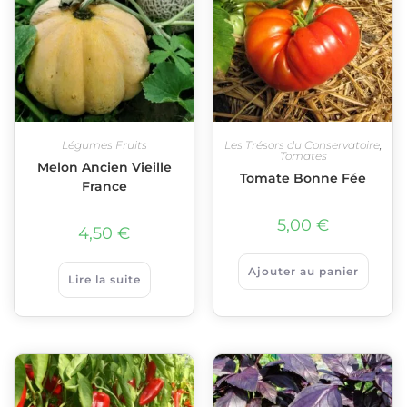
Légumes Fruits
Les Trésors du Conservatoire
,
Tomates
Melon Ancien Vieille
Tomate Bonne Fée
France
5,00
€
4,50
€
Ajouter au panier
Lire la suite